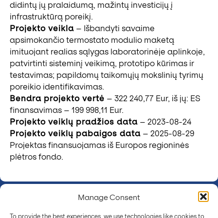
didintų jų pralaidumą, mažintų investicijų į
infrastruktūrą poreikį.
Projekto veikla
– Išbandyti savaime
apsimokančio termostato modulio maketą
imituojant realias sąlygas laboratorinėje aplinkoje,
patvirtinti sisteminį veikimą, prototipo kūrimas ir
testavimas; papildomų taikomųjų mokslinių tyrimų
poreikio identifikavimas.
Bendra projekto vertė
– 322 240,77 Eur, iš jų: ES
finansavimas – 199 998,11 Eur.
Projekto veiklų pradžios data
– 2023-08-24
Projekto veiklų pabaigos data
– 2025-08-29
Projektas finansuojamas iš Europos regioninės
plėtros fondo.
Manage Consent
Stay Powered with the Latest Innovations
To provide the best experiences, we use technologies like cookies to