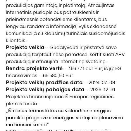
produkcijos gamintoją ir platintoją. Atnaujintas
internetinis puslapis bus patrauklesnis ir
prieinamesnis potencialiems klientams, bus
lengviau randama informacija, vyks sklandesnė
komunikacija su klausimų turinčiais susidomėjusiais
klientais.
Projekto veikla
– Sudalyvauti ir pristatyti savo
produkciją tarptautinėse parodose, sertifikuoti APV
produkciją ir atnaujinti internetinę svetainę.
Bendra projekto vertė
– 166 771 eur Eur, iš jų: ES
finansavimas – 66 580,50 Eur.
Projekto veiklų pradžios data
– 2024-07-09
Projekto veiklų pabaigos data
– 2026-12-31
Projektas finansuojamas iš Europos regioninės
plėtros fondo.
„Išmanus termostatas su valandine energijos
poreikio prognoze ir energijos vartojimo planavimu
mažiausiai kainai“