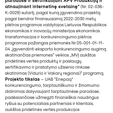
parodose ir sertifikuojant APV Produkciją ir
atnaujinant internetinę svetainę“
(Nr. 02-036-
K-0029) sutartį, pagal kurią įgyvendina projektą
pagal bendrai finansuojamą 2022-2030 metų
plėtros programos valdytojos Lietuvos Respublikos
ekonomikos ir inovacijų ministerijos ekonomikos
transformacijos ir konkurencingumo plėtros
programos pažangos priemonės Nr.05-001-01-11-
04 „Įgyvendinti eksporto konkurencingumo augimą
skatinančias priemones“ veiklos „MVĮ aukštos
pridėtinės vertės produktų ir paslaugų
sertifikavimo ir pristatymo užsienio rinkose
skatinimas (Vidurio ir Vakarų regionai)“ programą.
Projekto tikslas
– UAB “Enepaq”
konkurencingumo, tarptautiškumo ir žinomumo
didinimas dalyvaujant tarptautinėse parodose,
padėsiančiose užmegzti finansiškai naudingus
ryšius su potencialiais partneriais ir klientais,
aukštos pridėtinės vertės produkcijos