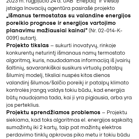
2023 m. rugpjūčio 24 d. UAB “Enepaq” ir Viešoji
įstaiga Inovacijų agentūra pasirašė projekto
„Išmanus termostatas su valandine energijos
poreikio prognose ir energijos vartojimo
planavimu mažiausiai kainai“
(Nr. 02-014-K-
0091) sutartį.
Projekto tikslas
– sukurti inovatyvų, rinkoje
konkurentų neturintį išmanaus namų termostato
algoritmą, kuris, naudodamas informaciją iš įvairių
šaltinių, savarankiškai susikurs virtualų patalpų
šiluminį modelį, tiksliai nuspės kitos dienos
valandinį šilumos/šalčio poreikį ir patalpų klimato
kontrolės įrangą valdys tokiu būdu, kad energija
būtų naudojama tada, kai ji yra pigiausia, arba yra
jos perteklius.
Projektu sprendžiamos problemos
– Projektu
siekiama, kad toks algoritmas el. energijos sąskaitą
sumažintų iki 2 kartų, taip pat mažintų elektros
perdavimo tinklų apkrovas piko metu ir tokiu būdu