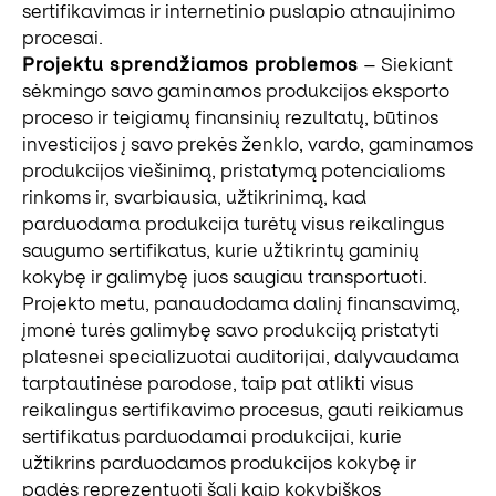
sertifikavimas ir internetinio puslapio atnaujinimo
procesai.
Projektu sprendžiamos problemos
– Siekiant
sėkmingo savo gaminamos produkcijos eksporto
proceso ir teigiamų finansinių rezultatų, būtinos
investicijos į savo prekės ženklo, vardo, gaminamos
produkcijos viešinimą, pristatymą potencialioms
rinkoms ir, svarbiausia, užtikrinimą, kad
parduodama produkcija turėtų visus reikalingus
saugumo sertifikatus, kurie užtikrintų gaminių
kokybę ir galimybę juos saugiau transportuoti.
Projekto metu, panaudodama dalinį finansavimą,
įmonė turės galimybę savo produkciją pristatyti
platesnei specializuotai auditorijai, dalyvaudama
tarptautinėse parodose, taip pat atlikti visus
reikalingus sertifikavimo procesus, gauti reikiamus
sertifikatus parduodamai produkcijai, kurie
užtikrins parduodamos produkcijos kokybę ir
padės reprezentuoti šalį kaip kokybiškos